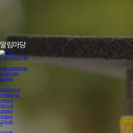
알림마당
시흥시인재양성재단
시흥시인재양성재단
너나들이센터
알림마당
장학금 한눈에
인재양성사업
기부안내
재단소개
알림마당
경영공시
공지사항
공지사항