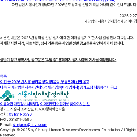
재단법인 시흥시인재양성재단 2026년도 장학생 선발 계획을 아래와 같이 안내드립니다.
2026.2.27.
재단법인 시흥시인재양성재단 이사장
※ 본 안내문은 '2026년 장학생 선발' 절차에 대한 이해를 돕기 위한 사업 일정 안내 자료입니다.
자세한 지원 자격, 제출서류, 심사 기준 등은 사업별 선발 공고문을 확인하시기 바랍니다.
상반기 정규 장학사업 공고문은 "4월 중" 홈페이지 공지사항에 게시될 예정입니다.
목록
이전 글
2026년 시흥 꿈키움 장학생[음악, 무용분야] 선발 공고
다음 글
재단법인 시흥시인재양성재단 임원(비상임이사) 공개모집 최종합격자 공고
이용약관
개인정보처리방침
이메일무단수집거부
찾아오시는 길
경기도 시흥시 소래산길 11. ABC행복학습타운
전화 :
031)311-6590
FAX :
031)311-6595
E-mail :
shinjaero@naver.com
Copyright © 2025 by Siheung Human Resources Development Foundation. All Rights
Reserved.