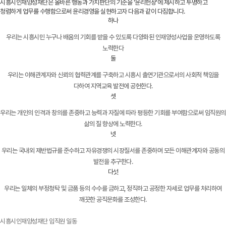
시흥시인재양성재단은 올바른 행동과 가치판단의 기준을 '윤리헌장'에 제시하고 투명하고
청렴하게 업무를 수행함으로써 윤리경영을 실현하고자 다음과 같이 다짐합니다.
하나
우리는 시흥시민 누구나 배움의 기회를 받을 수 있도록 다양화된 인재양성사업을 운영하도록
노력한다
둘
우리는 이해관계자와 신뢰의 협력관계를 구축하고 시흥시 출연기관으로서의 사회적 책임을
다하여 지역교육 발전에 공헌한다.
셋
우리는 개인의 인격과 창의를 존중하고 능력과 자질에 따라 평등한 기회를 부여함으로써 임직원의
삶의 질 향상에 노력한다.
넷
우리는 국내외 제반법규를 준수하고 자유경쟁의 시장질서를 존중하며 모든 이해관계자와 공동의
발전을 추구한다.
다섯
우리는 일체의 부정청탁 및 금품 등의 수수를 금하고, 정직하고 공정한 자세로 업무를 처리하여
깨끗한 공직문화를 조성한다.
시흥시인재양성재단 임직원 일동