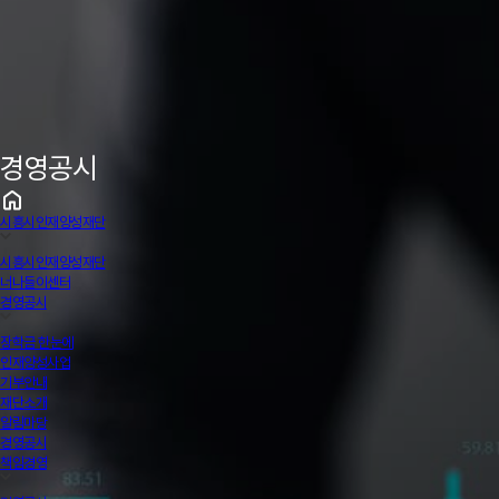
경영공시
시흥시인재양성재단
시흥시인재양성재단
너나들이센터
경영공시
장학금 한눈에
인재양성사업
기부안내
재단소개
알림마당
경영공시
책임경영