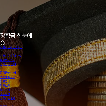
장학금 한눈에
시흥시인재양성재단
시흥시인재양성재단
너나들이센터
장학금 한눈에
장학금 한눈에
인재양성사업
기부안내
재단소개
알림마당
경영공시
장학사업 현황