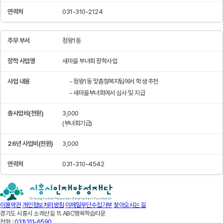
031-310-2124
정왕1동
새마을 부녀회 장학사업
- 정왕1동 맞춤형복지팀에서 학생 추천
- 새마을부녀회에서 심사 및 지급
3,000
(부녀회기금)
3,000
031-310-4542
이용약관
개인정보처리방침
이메일무단수집거부
찾아오시는 길
경기도 시흥시 소래산길 11. ABC행복학습타운
전화 :
031)311-6590