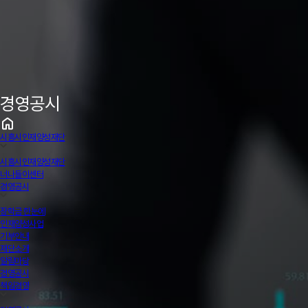
경영공시
시흥시인재양성재단
시흥시인재양성재단
너나들이센터
경영공시
장학금 한눈에
인재양성사업
기부안내
재단소개
알림마당
경영공시
책임경영