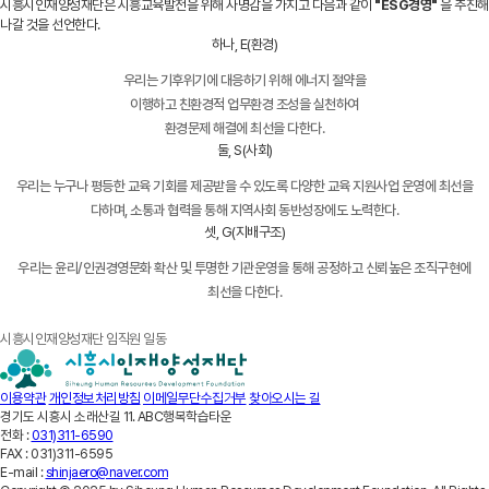
시흥시인재양성재단은 시흥교육발전을 위해 사명감을 가지고 다음과 같이
"ESG경영"
을 추진해
나갈 것을 선언한다.
하나, E(환경)
우리는 기후위기에 대응하기 위해 에너지 절약을
이행하고 친환경적 업무환경 조성을 실천하여
환경문제 해결에 최선을 다한다.
둘, S(사회)
우리는 누구나 평등한 교육 기회를 제공받을 수 있도록 다양한 교육 지원사업 운영에 최선을
다하며, 소통과 협력을 통해 지역사회 동반성장에도 노력한다.
셋, G(지배구조)
우리는 윤리/인권경영문화 확산 및 투명한 기관운영을 통해 공정하고 신뢰높은 조직구현에
최선을 다한다.
시흥시인재양성재단 임직원 일동
이용약관
개인정보처리방침
이메일무단수집거부
찾아오시는 길
경기도 시흥시 소래산길 11. ABC행복학습타운
전화 :
031)311-6590
FAX :
031)311-6595
E-mail :
shinjaero@naver.com