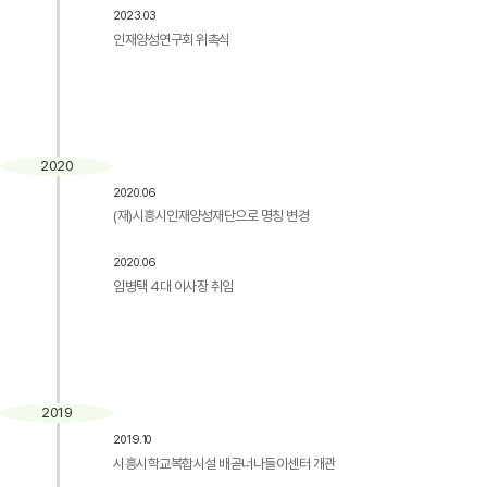
2023.03
인재양성연구회 위촉식
2020
2020.06
(재)시흥시인재양성재단으로 명칭 변경
2020.06
임병택 4대 이사장 취임
2019
2019.10
시흥시학교복합시설 배곧너나들이센터 개관