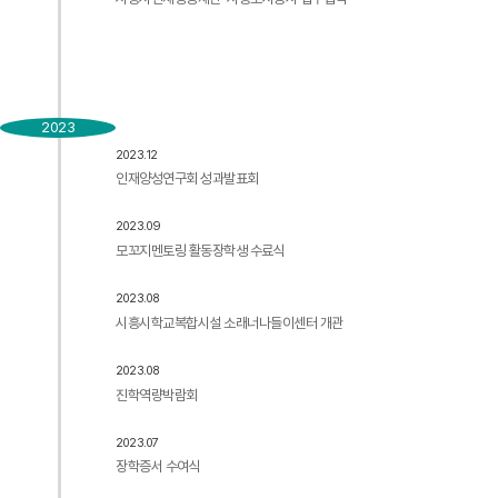
2023
2023.12
인재양성연구회 성과발표회
2023.09
모꼬지멘토링 활동장학생 수료식
2023.08
시흥시학교복합시설 소래너나들이센터 개관
2023.08
진학역량박람회
2023.07
장학증서 수여식