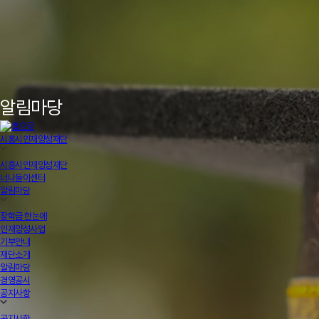
알림마당
시흥시인재양성재단
시흥시인재양성재단
너나들이센터
알림마당
장학금 한눈에
인재양성사업
기부안내
재단소개
알림마당
경영공시
공지사항
공지사항