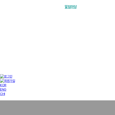
장학금 한눈에
인재양성사업
기부안내
재단소개
알림마당
경영공시
KOR
ENG
CHI