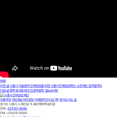
목록
이전 글
시흥시 미술분야 인재양성을 위한 시흥시인재양성재단-소전재단 업무협약식
다음 글
장학생 네트워크 진로박람회 ‘잡(job)핏!’
이용약관
개인정보처리방침
이메일무단수집거부
찾아오시는 길
경기도 시흥시 소래산길 11. ABC행복학습타운
전화 :
031)311-6590
FAX :
031)311-6595