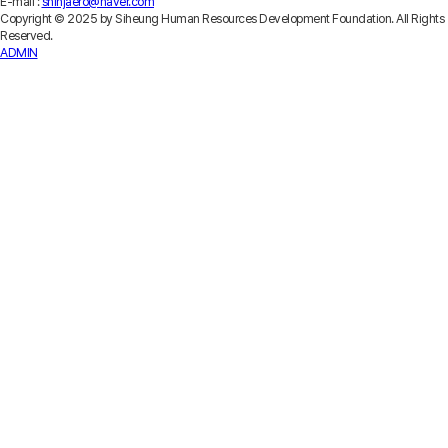
E-mail :
shinjaero@naver.com
Copyright © 2025 by Siheung Human Resources Development Foundation. All Rights
Reserved.
ADMIN