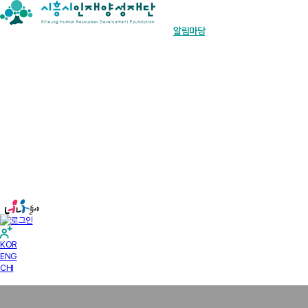
장학금 한눈에
인재양성사업
기부안내
재단소개
알림마당
경영공시
KOR
ENG
CHI